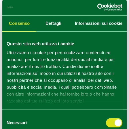
Curiosità
L’Isola degli Internati rappresenta uno dei luoghi più
suggestivi e meno conosciuti della Bassa reggiana,
dove storia, natura e arte si intrecciano.
Consenso
Dettagli
Informazioni sui cookie
Consigli
Percorso ideale per passeggiate e brevi escursioni
Giornate limpide o leggermente nebbiose rendono l’atmosfera più
Questo sito web utilizza i cookie
suggestiva
Abbigliamento comodo e scarpe adatte ai percorsi naturali
Utilizziamo i cookie per personalizzare contenuti ed
annunci, per fornire funzionalità dei social media e per
Quarta tappa - Guastalla
Guastalla
analizzare il nostro traffico. Condividiamo inoltre
La ciclabile lungo il Po conduce a
Guastalla
, immersa
informazioni sul modo in cui utilizzi il nostro sito con i
tra golene e scorci fluviali unici. Tra i luoghi più
nostri partner che si occupano di analisi dei dati web,
suggestivi spiccano l’asse della Crostolina, l’Isola del
pubblicità e social media, i quali potrebbero combinarle
Peccato e i Saliceti Allagati, area riqualificata per
con altre informazioni che hai fornito loro o che hanno
restituire il suo equilibrio naturale.
raccolto dal tuo utilizzo dei loro servizi.
Il percorso prosegue verso il centro storico, dove il
Palazzo Ducale
racconta la storia della città e della
Selezione
famiglia Gonzaga.
Necessari
del
Da non perdere