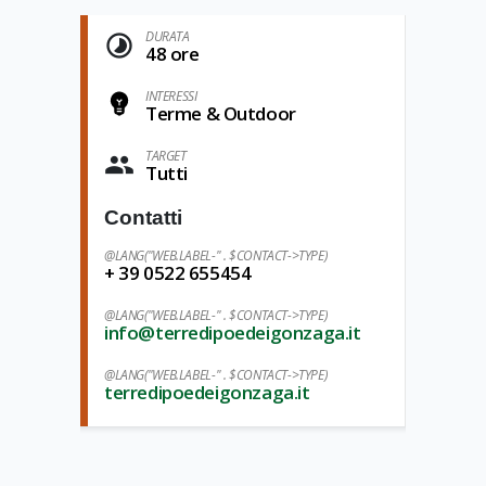
DURATA
48 ore
INTERESSI
Terme & Outdoor
TARGET
Tutti
Contatti
@LANG("WEB.LABEL-" . $CONTACT->TYPE)
+ 39 0522 655454
@LANG("WEB.LABEL-" . $CONTACT->TYPE)
info@terredipoedeigonzaga.it
@LANG("WEB.LABEL-" . $CONTACT->TYPE)
terredipoedeigonzaga.it