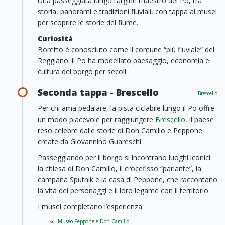
Una passeggiata lungo l’argine maestro del Po, tra
storia, panorami e tradizioni fluviali, con tappa ai musei
per scoprire le storie del fiume.
Curiosità
Boretto è conosciuto come il comune “più fluviale” del
Reggiano: il Po ha modellato paesaggio, economia e
cultura del borgo per secoli.
Seconda tappa - Brescello
Brescello
Per chi ama pedalare, la pista ciclabile lungo il Po offre
un modo piacevole per raggiungere
Brescello
, il paese
reso celebre dalle storie di Don Camillo e Peppone
create da Giovannino Guareschi.
Passeggiando per il borgo si incontrano luoghi iconici:
la chiesa di Don Camillo, il crocefisso “parlante”, la
campana Sputnik e la casa di Peppone, che raccontano
la vita dei personaggi e il loro legame con il territorio.
I musei completano l’esperienza:
Museo Peppone e Don Camillo