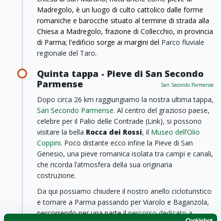
Madregolo, è un luogo di culto cattolico dalle forme
romaniche e barocche situato al termine di strada alla
Chiesa a Madregolo, frazione di Collecchio, in provincia
di Parma; l'edificio sorge ai margini del
Parco fluviale
regionale del Taro
.
Quinta tappa - Pieve di San Secondo
Parmense
San Secondo Parmense
Dopo circa 26 km raggiungiamo la nostra ultima tappa,
San Secondo Parmense
. Al centro del grazioso paese,
celebre per il Palio delle Contrade (Link), si possono
visitare la bella
Rocca dei Rossi
, il
Museo dell’Olio
Coppini
. Poco distante ecco infine la Pieve di San
Genesio, una pieve romanica isolata tra campi e canali,
che ricorda l’atmosfera della sua originaria
costruzione.
Da qui possiamo chiudere il nostro anello cicloturistico
e tornare a Parma passando per Viarolo e Baganzola,
percorrendo per una parte il
percorso dedicato a