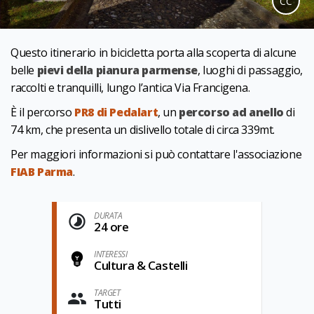
CC
Questo itinerario in bicicletta porta alla scoperta di alcune
belle
pievi della pianura parmense
, luoghi di passaggio,
raccolti e tranquilli, lungo l’antica Via Francigena.
È il percorso
PR8 di Pedalart
, un
percorso ad anello
di
74 km, che presenta un dislivello totale di circa 339mt.
Per maggiori informazioni si può contattare l'associazione
FIAB Parma
.
DURATA
24 ore
INTERESSI
Cultura & Castelli
TARGET
Tutti