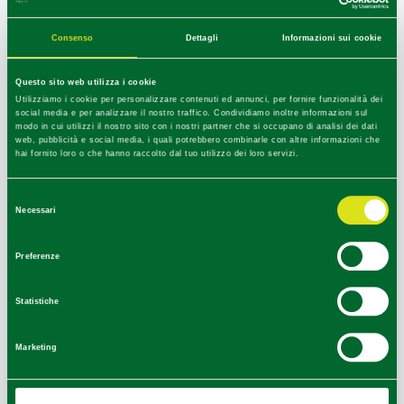
Guareschi e Verdi
.
Consenso
Dettagli
Informazioni sui cookie
+
−
Questo sito web utilizza i cookie
Utilizziamo i cookie per personalizzare contenuti ed annunci, per fornire funzionalità dei
social media e per analizzare il nostro traffico. Condividiamo inoltre informazioni sul
modo in cui utilizzi il nostro sito con i nostri partner che si occupano di analisi dei dati
web, pubblicità e social media, i quali potrebbero combinarle con altre informazioni che
hai fornito loro o che hanno raccolto dal tuo utilizzo dei loro servizi.
5
Selezione
Necessari
del
consenso
Preferenze
Statistiche
Marketing
Ultimo aggiornamento 27/01/2025
Leaflet
|
©
OpenStreetMap
contributors ©
CARTO
1