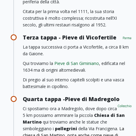
periferia della città.
Citata per la prima volta nel 1111, la sua storia
costruttiva è molto complessa; ricostruita nell’XI
secolo, gli ultimi restauri risalgono al 1952.
Terza tappa - Pieve di Vicofertile
Parma
La tappa successiva ci porta a Vicofertile, a circa 8 km
da Gaione.
Qui troviamo la
Pieve di San Giminiano
, edificata nel
1634 ma di origini altomedievali.
Di pregio al suo interno capitelli scolpiti e una vasca
battesimale in cipollino.
Quarta tappa -Pieve di Madregolo
Collecchio
Ci spostiamo ora a Madregolo, dove dopo circa
5 km possiamo ammirare la piccola
Chiesa di San
Martino
qui troviamo anche le statue che
simboleggiano i
pellegrini
della Via Francigena.
La
chiesa di San Martino, nota anche come pieve di