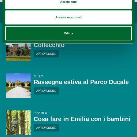
Accetta tutti
3
4
Potrebbe interessarti...
Accetta selezionati
2
Rifiuta
Località
Collecchio
APPROFONDISCI
Musica
Rassegna estiva al Parco Ducale
APPROFONDISCI
Itinerario
Cosa fare in Emilia con i bambini
APPROFONDISCI