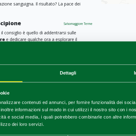
lazione sanguigna. Il risultato? La pace dei
Scipione
Salsomaggiore Terme
 il consiglio è quello di addentrarsi sulle
ore
e dedicare qualche ora a esplorare il
ovincia di Parma.
possibile raggiungerlo anche con una lunga
rama che si stende su tutta la Pianura Padana,
estivo borgo medioevale.
Dettagli
l castello in sé, ma anche gli spunti
.
ookie
ntignaco
Salsomaggiore Terme
nalizzare contenuti ed annunci, per fornire funzionalità dei socia
maggiore, si trova un altro Castello: è il
inoltre informazioni sul modo in cui utilizzi il nostro sito con i n
tezza Aldighieri. La visita qui non si limita al
icità e social media, i quali potrebbero combinarle con altre inform
0, e alle stanze dove, secondo la leggenda,
lizzo dei loro servizi.
ni del suo esilio.