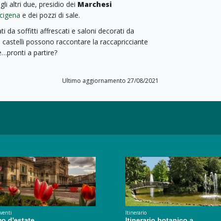
gli altri due, presidio dei
Marchesi
ncigena
e dei pozzi di sale.
 da soffitti affrescati e saloni decorati da
i castelli possono raccontare la raccapricciante
e…pronti a partire?
Ultimo aggiornamento 27/08/2021
eventi
Itinerario
o d'estate
Itinerario botanico a