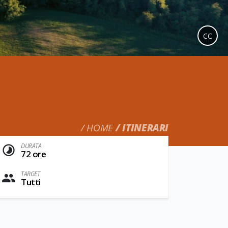
CC
HOME
ITINERARI
DURATA
72 ore
TARGET
Tutti