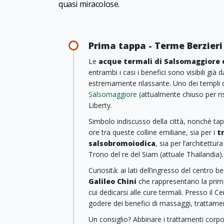
quasi miracolose.
Prima tappa - Terme Berzier
Le
acque termali di Salsomaggiore 
entrambi i casi i benefici sono visibili già
estremamente rilassante. Uno dei templi d
Salsomaggiore
(attualmente chiuso per ris
Liberty.
Simbolo indiscusso della città, nonché tapp
ore tra queste colline emiliane, sia per i
t
salsobromoiodica
, sia per l’architettu
Trono del re del Siam (attuale Thailandia).
Curiosità: ai lati dell’ingresso del centro 
Galileo Chini
che rappresentano la primav
cui dedicarsi alle cure termali. Presso il 
godere dei benefici di massaggi, trattamen
Un consiglio? Abbinare i trattamenti corpo 