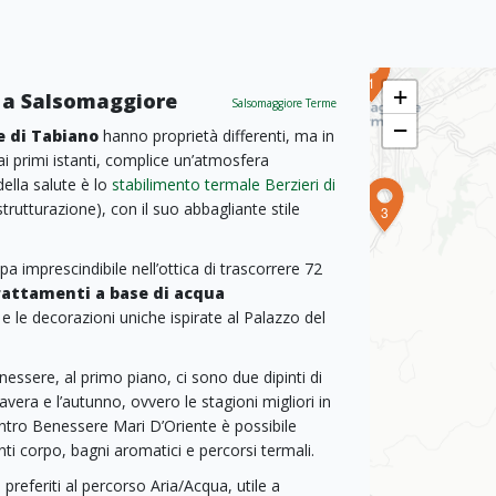
2
1
+
i a Salsomaggiore
Salsomaggiore Terme
−
e di Tabiano
hanno proprietà differenti, ma in
 dai primi istanti, complice un’atmosfera
ella salute è lo
stabilimento termale Berzieri di
trutturazione), con il suo abbagliante stile
3
a imprescindibile nell’ottica di trascorrere 72
rattamenti a base di acqua
ra e le decorazioni uniche ispirate al Palazzo del
benessere, al primo piano, ci sono due dipinti di
era e l’autunno, ovvero le stagioni migliori in
Centro Benessere Mari D’Oriente è possibile
ti corpo, bagni aromatici e percorsi termali.
preferiti al percorso Aria/Acqua, utile a