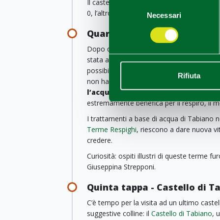
Il castello è anche sede di
produzione di
Selezione
0, l’altro dalle vigne che si estendono sul
Necessari
del
consenso
Quarta tappa - Terme Respig
Dopo questo viaggio nelle radici di quest
stata al centro delle contese per il
posses
possibilità di concedersi una giornata di 
Rifiuta
non hanno proprio traccia: a differenza de
l’acqua di Tabiano
ha un’alta concentra
estremamente benefica per il respiro, il m
I trattamenti a base di acqua di Tabiano n
Terme Respighi
, riescono a dare nuova vit
credere.
Curiosità: ospiti illustri di queste terme f
Giuseppina Strepponi.
Quinta tappa - Castello di T
C’è tempo per la visita ad un ultimo castel
suggestive colline: il
Castello di Tabiano
, 