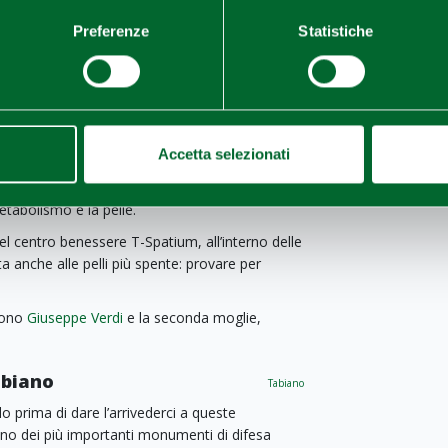
 latte e vino
, ottenuti uno dai pascoli a km
le colline che circondano il maniero.
Preferenze
Statistiche
hi a Tabiano
Tabiano
a valle che, come scoprirete, per lungo tempo è
so del sale
, ecco comparire all’orizzonte la
percorsi termali che di questo benedetto sale
Accetta selezionati
ll’acqua di Salsomaggiore, ricchissima di iodio,
zione solfurea. Il che si traduce in un’acqua
etabolismo e la pelle.
el centro benessere T-Spatium, all’interno delle
a anche alle pelli più spente: provare per
urono
Giuseppe Verdi
e la seconda moglie,
abiano
Tabiano
lo prima di dare l’arrivederci a queste
uno dei più importanti monumenti di difesa