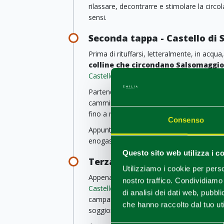
rilassare, decontrarre e stimolare la circo
sensi.
Seconda tappa - Castello di 
Prima di rituffarsi, letteralmente, in acqua,
colline che circondano Salsomaggi
Castello di Scipione
, il più antico della pr
Partendo dal centro storico cittadino, è 
camminata che vi farà apprezzare il pano
fino a raggiungere questo piccolo e sugg
Consenso
Appunti gourmet: il capolavoro non è solo i
enogastronomici racchiusi tra le sue mura
Questo sito web utilizza i c
Terza tappa - Castello di Co
Utilizziamo i cookie per perso
Appena fuori il perimetro cittadino di Salso
nostro traffico. Condividiamo 
Castello di Contignaco
, chiamata anche For
di analisi dei dati web, pubbl
campanile, che pare sia originario del 103
che hanno raccolto dal tuo uti
soggiornò
Dante Alighieri
durante gli an