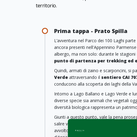
territorio.
Prima tappa - Prato Spilla
L’avventura nel Parco dei 100 Laghi part
ancora presenti nell'Appennino Parmense co
albergo, ma non solo: durante le stagioni 
punto di partenza per trekking ed 
Quindi, armati di zaino e scarponcini, si pa
Verde
attraversando il
sentiero CAI 70
conducono alla scoperta dei laghi della Val
Intorno a Lago Ballano e Lago Verde e lun
diverse specie sia animali che vegetali ogg
diversità biologica rappresenta un patrim
Giunti a questo punto, vale la pena proseg
salire verso il piccolo e incontaminato
Lag
avvolto da una faggeta, dove vento, neve