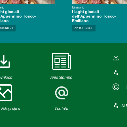
ario
Itinerario
ghi glaciali
I laghi glaciali
l’Appennino Tosco-
dell’Appennino Tosco-
liano
Emiliano
ROFONDISCI
APPROFONDISCI
wnload
Area Stampa
AL
a Fotografica
Contatti