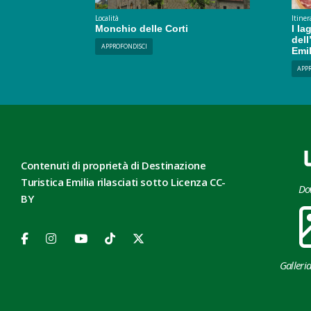
Località
Itiner
Monchio delle Corti
I la
del
APPROFONDISCI
Emi
APP
Contenuti di proprietà di Destinazione
Turistica Emilia rilasciati sotto Licenza CC-
Do
BY
Galleri