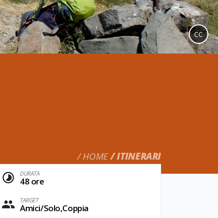
CC
HOME
ITINERARI
DURATA
48 ore
TARGET
Amici/Solo,Coppia