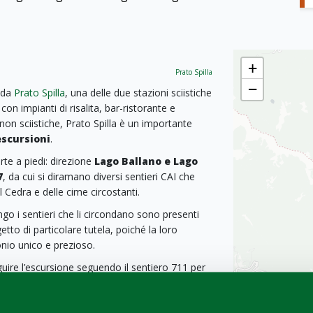
+
Prato Spilla
−
e da
Prato Spilla
, una delle due stazioni sciistiche
n impianti di risalita, bar-ristorante e
non sciistiche, Prato Spilla è un importante
escursioni
.
rte a piedi: direzione
Lago Ballano e Lago
7
, da cui si diramano diversi sentieri CAI che
 Cedra e delle cime circostanti.
go i sentieri che li circondano sono presenti
etto di particolare tutela, poiché la loro
onio unico e prezioso.
uire l’escursione seguendo il sentiero 711 per
o Frasconi
, specchio d'acqua nascosto,
 e intemperie hanno reso questo scorcio