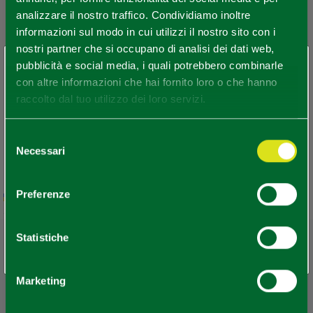
analizzare il nostro traffico. Condividiamo inoltre
informazioni sul modo in cui utilizzi il nostro sito con i
nostri partner che si occupano di analisi dei dati web,
×
pubblicità e social media, i quali potrebbero combinarle
Sei arrivato in ritardo
.
.
.
con altre informazioni che hai fornito loro o che hanno
raccolto dal tuo utilizzo dei loro servizi.
Per rimanere aggiornato
Selezione
Necessari
del
consenso
SCOPRI TUTTI GLI EVENTI
Preferenze
Leaflet
|
Geoapify
© OpenMapTiles
©
Powered by
|
OpenStreetMap
ISCRIVITI ALLA NEWSLETTER
Statistiche
Marketing
REDAZIONE