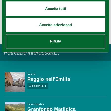
Accetta tutti
REDAZIONE
Accetta selezionati
Redazione Reggio Emilia e pianura
Ultimo aggiornamento 31/07/2024
Rifiuta
Potrebbe interessarti...
Località
Reggio nell'Emilia
APPROFONDISCI
Eventi sportivi
Granfondo Matildica