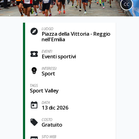
CC
LUOGO
Piazza della Vittoria - Reggio
nell'Emilia
EVENTI
Eventi sportivi
INTERESSI
Sport
TAGS
Sport Valley
DATA
13 dic 2026
COSTO
Gratuito
SITO WEB