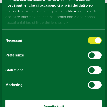
nostri partner che si occupano di analisi dei dati web,
pubblicità e social media, i quali potrebbero combinarle
Contenuti di proprietà di Destinazione Turistica Emilia
con altre informazioni che hai fornito loro o che hanno
rilasciati sotto Licenza CC-BY
raccolto dal tuo utilizzo dei loro servizi.
Selezione
Necessari
del
consenso
Preferenze
Statistiche
Download
Marketing
Area Stampa
Accetta tutti