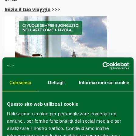
Inizia il tuo viaggio
>>>
Consenso
Dettagli
Informazioni sui cookie
Questo sito web utilizza i cookie
Utilizziamo i cookie per personalizzare contenuti ed
annunci, per fornire funzionalità dei social media e per
Ultimo aggiornamento 02/09/2021
analizzare il nostro traffico. Condividiamo inoltre
informazioni sul modo in cui utilizzi il nostro sito con i