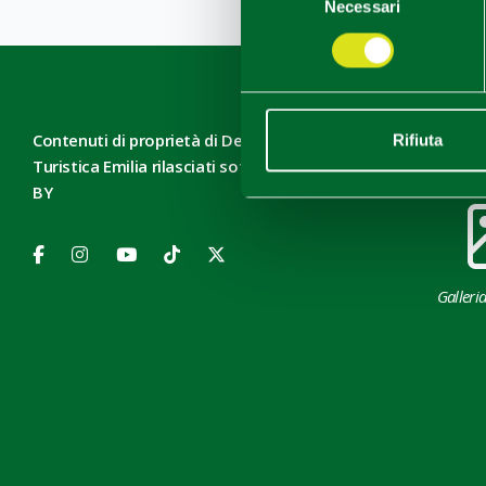
Necessari
del
consenso
Contenuti di proprietà di Destinazione
Rifiuta
Turistica Emilia rilasciati sotto Licenza CC-
Do
BY
Galleri