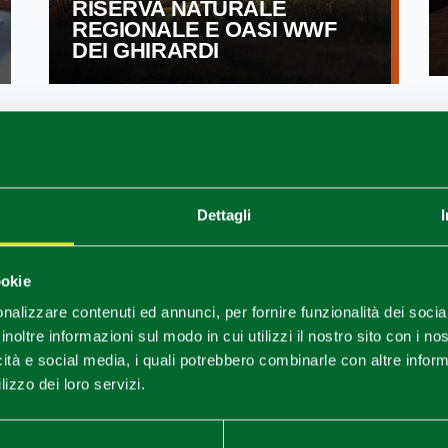
RISERVA NATURALE
REGIONALE E OASI WWF
DEI GHIRARDI
Dettagli
ookie
nalizzare contenuti ed annunci, per fornire funzionalità dei socia
inoltre informazioni sul modo in cui utilizzi il nostro sito con i n
EI PESCI SUL
MUMAB - MUSE
ANTICO E BIODI
icità e social media, i quali potrebbero combinarle con altre inform
lizzo dei loro servizi.