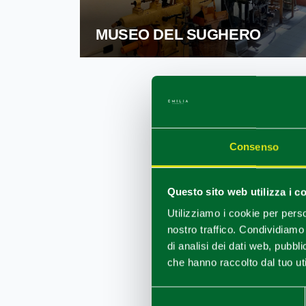
MUSEO DEL SUGHERO
Consenso
Questo sito web utilizza i c
Utilizziamo i cookie per perso
nostro traffico. Condividiamo 
RISALITA D
FIUME PO
di analisi dei dati web, pubbl
che hanno raccolto dal tuo uti
Selezione